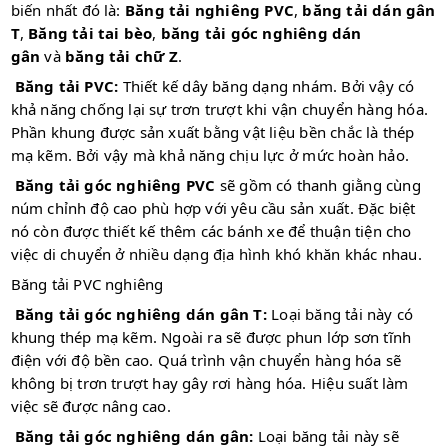
biến nhất đó là:
Băng tải nghiêng PVC
,
băng tải dán gân
T
,
Băng tải tai bèo
,
băng tải góc nghiêng dán
gân
và
băng tải chữ Z
.
Băng tải PVC:
Thiết kế dây băng dạng nhám. Bởi vậy có
khả năng chống lại sự trơn trượt khi vận chuyển hàng hóa.
Phần khung được sản xuất bằng vật liệu bền chắc là thép
mạ kẽm. Bởi vậy mà khả năng chịu lực ở mức hoàn hảo.
Băng tải góc nghiêng PVC
sẽ gồm có thanh giằng cùng
núm chỉnh độ cao phù hợp với yêu cầu sản xuất. Đặc biệt
nó còn được thiết kế thêm các bánh xe để thuận tiện cho
việc di chuyển ở nhiều dạng địa hình khó khăn khác nhau.
Băng tải PVC nghiêng
Băng tải góc nghiêng dán gân T:
Loại băng tải này có
khung thép mạ kẽm. Ngoài ra sẽ được phun lớp sơn tĩnh
điện với độ bền cao. Quá trình vận chuyển hàng hóa sẽ
không bị trơn trượt hay gây rơi hàng hóa. Hiệu suất làm
việc sẽ được nâng cao.
Băng tải góc nghiêng dán gân:
Loại băng tải này sẽ