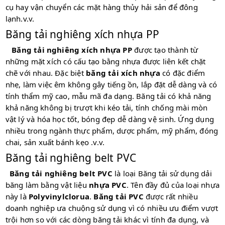
cụ hay vận chuyển các mặt hàng thủy hải sản để đông
lạnh.v.v.
Băng tải nghiêng xích nhựa PP
Băng tải nghiêng xích nhựa PP
được tạo thành từ
những mặt xích có cấu tạo bằng nhựa được liên kết chặt
chẽ với nhau. Đặc biệt
băng tải
xích nhựa
có đặc điểm
nhẹ, làm việc êm không gây tiếng ồn, lắp đặt dễ dàng và có
tính thẩm mỹ cao, mẫu mã đa dạng. Băng tải có khả năng
khả năng không bị trượt khi kéo tải, tính chống mài mòn
vật lý và hóa học tốt, bóng đẹp dễ dàng vệ sinh. Ứng dụng
nhiều trong ngành thực phẩm, dược phẩm, mỹ phẩm, đóng
chai, sản xuất bánh kẹo .v.v.
Băng tải nghiêng belt PVC
Băng tải nghiêng belt PVC
là loại Băng tải sử dụng dải
băng làm bằng vật liệu
nhựa PVC
. Tên đầy đủ của loại nhựa
này là
Polyvinylclorua
.
Băng tải PVC
được rất nhiều
doanh nghiệp ưa chuộng sử dụng vì có nhiều ưu điểm vượt
trội hơn so với các dòng băng tải khác vì tính đa dụng, và