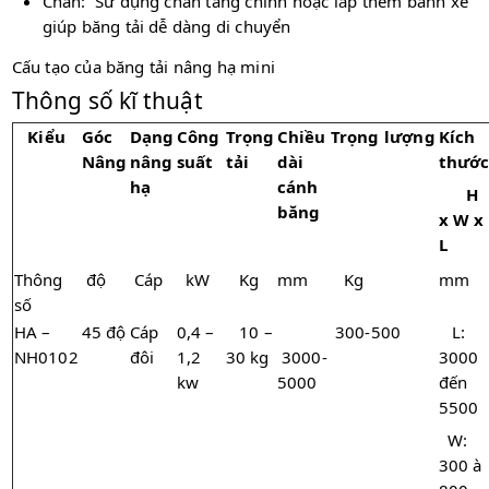
Chân: Sử dụng chân tăng chỉnh hoặc lắp thêm bánh xe
giúp băng tải dễ dàng di chuyển
Cấu tạo của băng tải nâng hạ mini
Thông số kĩ thuật
Kiểu
Góc
Dạng
Công
Trọng
Chiều
Trọng
lượng
Kích
Nâng
nâng
suất
tải
dài
thướ
hạ
cánh
H
băng
x W x
L
Thông
độ
Cáp
kW
Kg
mm
Kg
mm
số
HA –
45 độ
Cáp
0,4 –
10 –
300-500
L:
NH0102
đôi
1,2
30 kg
3000-
3000
kw
5000
đến
5500
W:
300 à