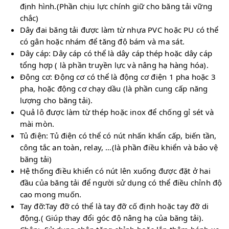
định hình.(Phần chịu lực chính giữ cho băng tải vững
chắc)
Dây đai băng tải được làm từ nhựa PVC hoặc PU có thể
có gân hoặc nhám để tăng độ bám và ma sát.
Dây cáp: Dây cáp có thể là dây cáp thép hoặc dây cáp
tổng hợp ( là phần truyền lực và nâng hạ hàng hóa).
Động cơ: Động cơ có thể là động cơ điện 1 pha hoặc 3
pha, hoặc động cơ chạy dầu (là phần cung cấp năng
lượng cho băng tải).
Quả lô được làm từ thép hoặc inox để chống gỉ sét và
mài mòn.
Tủ điện: Tủ điện có thể có nút nhấn khẩn cấp, biến tần,
công tắc an toàn, relay, …(là phần điều khiển và bảo vệ
băng tải)
Hệ thống điều khiển có nút lên xuống được đặt ở hai
đầu của băng tải để người sử dụng có thể điều chỉnh độ
cao mong muốn.
Tay đỡ:Tay đỡ có thể là tay đỡ cố định hoặc tay đỡ di
động.( Giúp thay đổi góc độ nâng hạ của băng tải).