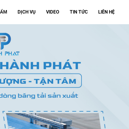
HẨM
DỊCH VỤ
VIDEO
TIN TỨC
LIÊN HỆ