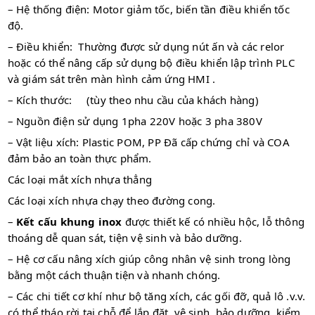
– Hệ thống điện: Motor giảm tốc, biến tần điều khiển tốc
độ.
– Điều khiển: Thường được sử dụng nút ấn và các relor
hoặc có thể nâng cấp sử dụng bộ điều khiển lập trình PLC
và giám sát trên màn hình cảm ứng HMI .
– Kích thước: (tùy theo nhu cầu của khách hàng)
– Nguồn điện sử dụng 1pha 220V hoặc 3 pha 380V
– Vật liệu xích: Plastic POM, PP Đã cấp chứng chỉ và COA
đảm bảo an toàn thực phẩm.
Các loại mắt xích nhựa thẳng
Các loại xích nhựa chạy theo đường cong.
–
Kết cấu khung inox
được thiết kế có nhiều hộc, lỗ thông
thoáng dễ quan sát, tiện vệ sinh và bảo dưỡng.
– Hệ cơ cấu nâng xích giúp công nhân vệ sinh trong lòng
bằng một cách thuận tiện và nhanh chóng.
– Các chi tiết cơ khí như bộ tăng xích, các gối đỡ, quả lô .v.v.
có thể tháo rời tại chỗ để lắp đặt, vệ sinh, bảo dưỡng, kiểm