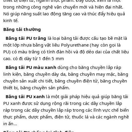
thiết bị điện tử, ngành thực phẩm. Đây được xem là một
trong những công nghệ vận chuyển mới và hiện đại nhất.
Nó giúp năng suất lao động tăng cao và thúc đẩy hiệu quả
kinh tế.
Băng tải thường
Băng tải PU trắng
là loại băng tải được cấu tạo bề mặt là
một lớp nhựa bằng vật liêu Polyurethane (hay còn gọi là
PU) có màu trắng có tính đàn hồi và độ dẻo dai của chất liệu
cao. có đị dày từ 1 đến 5 mm
Băng tải PU màu xanh
dùng cho băng chuyền lắp ráp
linh kiện, băng chuyền dày da, băng chuyền may mặc, băng
chuyền sản xuất chi tiết, băng chuyền điện tử, băng chuyền
thiết bị, băng chuyền sản phẩm.
Băng tải PU
xanh
là một giải pháp hiệu quả giúp băng tải
PU xanh được sử dụng rộng rãi trong các dây chuyền lắp
ráp trong các dây chuyền lắp ráp trong các lĩnh vực chế biến
thực phẩm, dược phẩm, điện tử, thuốc lá và các ngành nghề
in ấn…