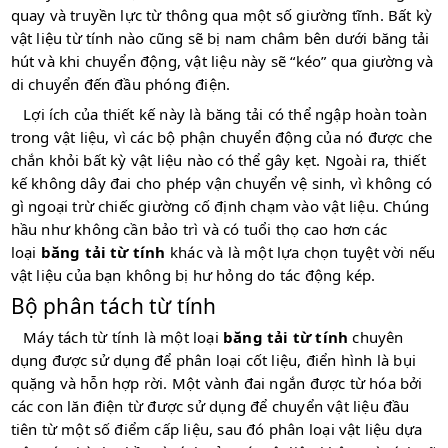
quay và truyền lực từ thông qua một số giường tĩnh. Bất kỳ
vật liệu từ tính nào cũng sẽ bị nam châm bên dưới băng tải
hút và khi chuyển động, vật liệu này sẽ “kéo” qua giường và
di chuyển đến đầu phóng điện.
Lợi ích của thiết kế này là băng tải có thể ngập hoàn toàn
trong vật liệu, vì các bộ phận chuyển động của nó được che
chắn khỏi bất kỳ vật liệu nào có thể gây kẹt. Ngoài ra, thiết
kế không dây đai cho phép vận chuyển vệ sinh, vì không có
gì ngoại trừ chiếc giường cố định chạm vào vật liệu. Chúng
hầu như không cần bảo trì và có tuổi thọ cao hơn các
loại
băng tải từ tính
khác và là một lựa chọn tuyệt vời nếu
vật liệu của bạn không bị hư hỏng do tác động kép.
Bộ phân tách từ tính
Máy tách từ tính là một loại
băng tải từ tính
chuyên
dụng được sử dụng để phân loại cốt liệu, điển hình là bụi
quặng và hỗn hợp rời. Một vành đai ngắn được từ hóa bởi
các con lăn điện từ được sử dụng để chuyển vật liệu đầu
tiên từ một số điểm cấp liệu, sau đó phân loại vật liệu dựa