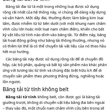
Băng tải đai từ là một trong những loại được sử dụng
rộng rãi nhất của hệ thống này, vì chúng dễ dàng xây dựng
và vận hành. Một dây đai, thường được làm bằng kim loại
tấm, được nhiễm từ từ bên dưới (với một khung nam châm
vĩnh cửu lớn hoặc một loạt nam châm điện), khiến cho bất
kỳ vật liệu từ tính nào dính vào băng tải. Từ điểm này, băng
tải hoạt động giống như băng tải thông thường, nhưng nó
có thêm lợi thế là có thể chuyển tải vật liệu của nó theo hầu
hết mọi hướng.
Các băng tải này được sử dụng rộng rãi để di chuyển đồ
hộp, các bộ phận, quặng và bất kỳ sản phẩm nào khác phản
ứng với tương tác từ tính và chúng đặc biệt hữu ích để di
chuyển sản phẩm theo phương thẳng đứng, nghiêng hoặc
lộn ngược.
Băng tải từ tính không belt
Băng tải từ tính
không belt, còn được gọi là băng tải
giường trượt, không di chuyển vật liệu bằng đai bên ngoài
– thay vào đó, một chuỗi nam châm vĩnh cửu bên trong sẽ