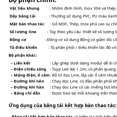
Vật liệu khung
: Nhôm đinh hình, Inox 304 và thép sơn 
Dây băng tải
: Thường sử dụng PVC, PU màu Xanh/ T
Mặt bàn thao tác
: Gỗ MDF, Thép, Inox phủ cao su chố
Số lượng line
: Tùy theo yêu cầu thiết kế số lượng lin
Động cơ
: Động cơ sử dụng động cơ giảm tốc c
Tủ điều khiển
: Tủ phân phối / Điều khiển tốc độ vô cấ
Bộ phận khác:
– Liên kết
: Lắp ghép dưới dạng modul dễ di ch
– Điện chiếu sáng
: Tuyp Led dài 1.2m, có phản quang.
– Máng điện, ổ cắm
: Bố trí dọc Line, lắp các ổ cắm chu
– Đường khí nén
: Chạy dọc Line, có đầu phân phối kh
– Đường khí hàn
: Chạy dọc Line có các miệng hút kh
– Bảng chỉ dẫn
: Được treo tại mỗi khoang trên tha
Ứng dụng của băng tải kết hợp bàn thao tác:
Băng tải kết hợp bàn thao tác
và kiểm tra linh kiện đ