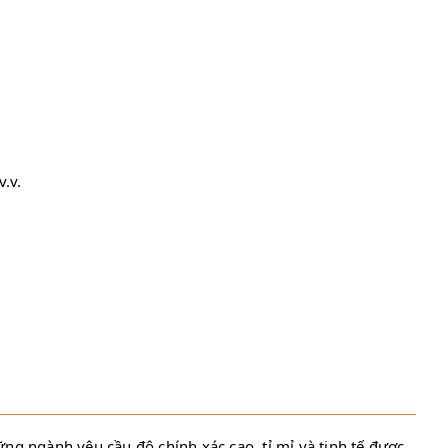
.v.
ững ngành yêu cầu độ chính xác cao, tỉ mỉ và tinh tế được