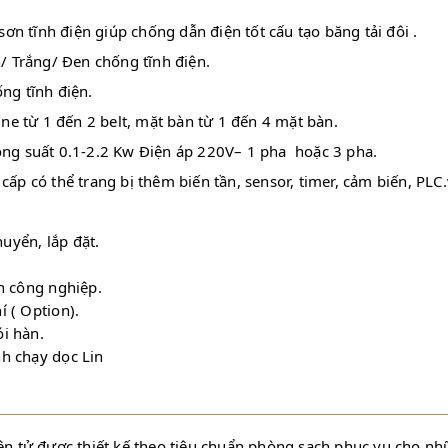
tĩnh điện giúp chống dẫn điện tốt cấu tạo băng tải đôi .
rắng/ Đen chống tĩnh điện.
ng tĩnh điện.
e từ 1 đến 2 belt, mặt bàn từ 1 đến 4 mặt bàn.
ông suất 0.1-2.2 Kw Điện áp 220V– 1 pha hoặc 3 pha.
p có thể trang bị thêm biến tần, sensor, timer, cảm biến, PLC.v
uyển, lắp đặt.
ẩn công nghiệp.
í ( Option).
ói hàn.
nh chạy dọc Lin
iện tử được thiết kế theo tiêu chuẩn phòng sạch phục vụ cho nh