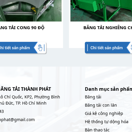
NG TẢI CONG 90 ĐỘ
BĂNG TẢI NGHIÊNG C
BĂNG TẢI THÀNH PHÁT
Danh mục sản phẩ
ô Chí Quốc, KP2, Phường Bình
Băng tải
hủ Đức, TP. Hồ Chí Minh
Băng tải con lăn
43
Giá kệ công nghiệp
nhphat@gmail.com
Hệ thống tự dộng hóa
Bàn thao tác