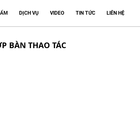
HẨM
DỊCH VỤ
VIDEO
TIN TỨC
LIÊN HỆ
ỢP BÀN THAO TÁC