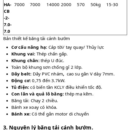
HA-
7000
7000
14000
2000
570
50kg
15-30
CB
-2-
7.0-
7.0
Bản thiết kế băng tải cánh bướm
Cơ cấu nâng hạ:
Cáp tời/ tay quay/ Thủy lực
Khung vai:
Thép chấn gấp.
Khung chân:
thép U đúc.
Toàn bộ khung sơn chống gỉ 2 lớp.
Dây belt:
Dây PVC nhám
,
cao su gân V dày 7mm.
Động cơ:
0,75 đến 3.7kW.
Tủ điện:
có biến tần KCLY điều khiển tốc độ.
Con lăn
và quả lô bằng:
thép mạ kẽm.
Băng tải: Chạy 2 chiều.
Bánh xe xoay có khóa.
Bánh xe:
Có thể gắn motor di chuyển
3. Nguyên lý băng tải cánh bướm.