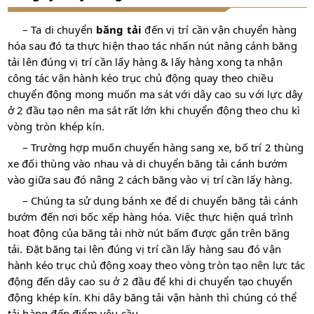
– Ta di chuyển
băng tải
đến vị trí cần vận chuyển hàng
hóa sau đó ta thực hiện thao tác nhấn nút nâng cánh băng
tải lên đúng vị trí cần lấy hàng & lấy hàng xong ta nhận
công tác vận hành kéo trục chủ động quay theo chiều
chuyển động mong muốn ma sát với dây cao su với lực dây
ở 2 đầu tạo nên ma sát rất lớn khi chuyển động theo chu kì
vòng tròn khép kín.
– Trường hợp muốn chuyển hàng sang xe, bố trí 2 thùng
xe đối thùng vào nhau và di chuyển băng tải cánh bướm
vào giữa sau đó nâng 2 cách băng vào vị trí cần lấy hàng.
– Chúng ta sử dụng bánh xe để di chuyển băng tải cánh
bướm đến nơi bốc xếp hàng hóa. Việc thực hiện quá trình
hoạt động của băng tải nhờ nút bấm được gắn trên băng
tải. Đặt băng tại lên đúng vị trí cần lấy hàng sau đó vận
hành kéo trục chủ động xoay theo vòng tròn tạo nên lực tác
động đến dây cao su ở 2 đầu để khi di chuyển tạo chuyển
động khép kín. Khi dây băng tải vận hành thì chúng có thể
tải hàng đến điểm yêu cầu.