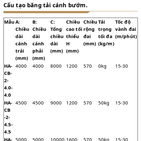
Cấu tạo băng tải cánh bướm.
Mẫu
A:
B:
C:
Chiều
Chiều
Tải
Tốc độ
Chiều
Chiều
Tổng
cao tối
rộng
trọng
vành đai
dài
dài
chiều
thiểu
đai
tối đa
(m/phút)
cánh
cánh
dài
H
(mm)
(kg/m)
trái
phải
(mm)
(mm)
(mm)
(mm)
HA-
4000
4000
8000
1200
570
0kg
15-30
CB-
2-
4.0-
4.0
HA-
4500
4500
9000
1200
570
50kg
15-30
CB
-2-
4.5-
4.5
HA-
5000
5000
10000
1600
570
50kg
15-30